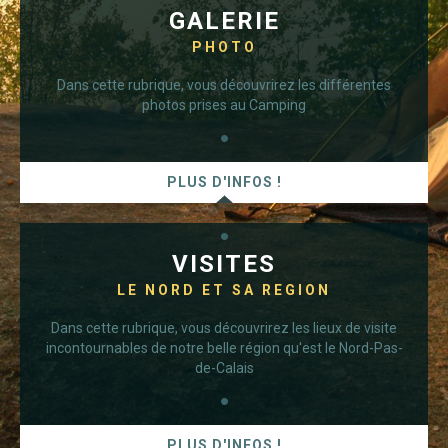
GALERIE
PHOTO
Dans cette rubrique, vous découvrirez les différentes
photos prises au Camping
PLUS D'INFOS !
VISITES
LE NORD ET SA REGION
Dans cette rubrique, vous découvrirez les lieux de visite
incontournables de notre belle région qu'est le Nord-Pas-
de-Calais
PLUS D'INFOS !